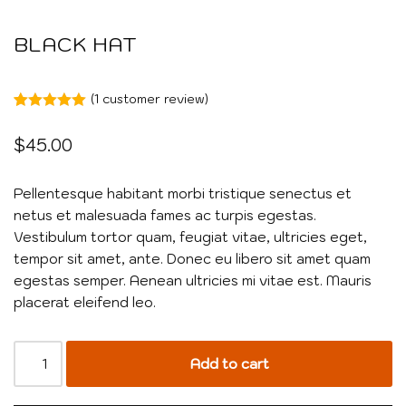
BLACK HAT
(
1
customer review)
Rated
1
5.00
out of 5
$
45.00
based on
customer
rating
Pellentesque habitant morbi tristique senectus et
netus et malesuada fames ac turpis egestas.
Vestibulum tortor quam, feugiat vitae, ultricies eget,
tempor sit amet, ante. Donec eu libero sit amet quam
egestas semper. Aenean ultricies mi vitae est. Mauris
placerat eleifend leo.
Add to cart