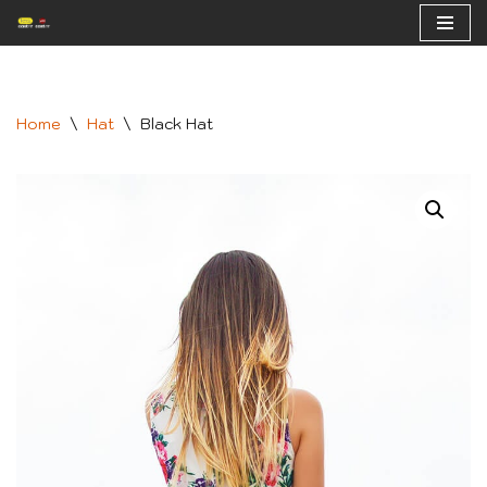
Skip
to
content
Home
\
Hat
\
Black Hat