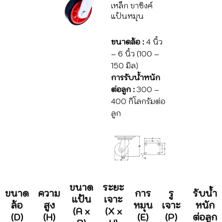
เหล็ก ขาซิงค์
แป้นหมุน
ขนาดล้อ :
4 นิ้ว
– 6 นิ้ว (100 –
150 มิล)
การรับน้ำหนัก
ต่อลูก :
300 –
400 กิโลกรัมต่อ
ลูก
ขนาด
ระยะ
ขนาด
ความ
การ
รู
รับน้ำ
แป้น
เจาะ
ล้อ
สูง
หมุน
เจาะ
หนัก
(A x
(X x
(D)
(H)
(E)
(P)
ต่อลูก