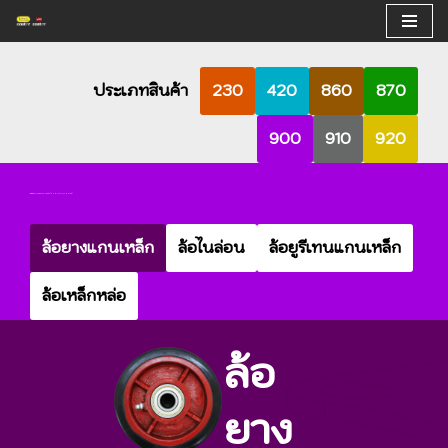
Skip
to
ประเภทสินค้า
230
420
860
870
content
900
910
920
900
ล้องานอุตสาหกรรมหนัก (HEAVY DUTY CASTER)
ล้อยางแกนเหล็ก
ล้อไนล่อน
ล้อยูรีเทนแกนเหล็ก
ล้อเหล็กหล่อ
ล้อ
ยาง