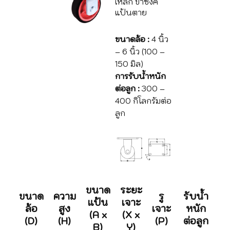
เหล็ก ขาซิงค์
แป้นตาย
ขนาดล้อ :
4 นิ้ว
– 6 นิ้ว (100 –
150 มิล)
การรับน้ำหนัก
ต่อลูก :
300 –
400 กิโลกรัมต่อ
ลูก
ขนาด
ระยะ
ขนาด
ความ
รู
รับน้ำ
แป้น
เจาะ
ล้อ
สูง
เจาะ
หนัก
(A x
(X x
(D)
(H)
(P)
ต่อลูก
B)
Y)