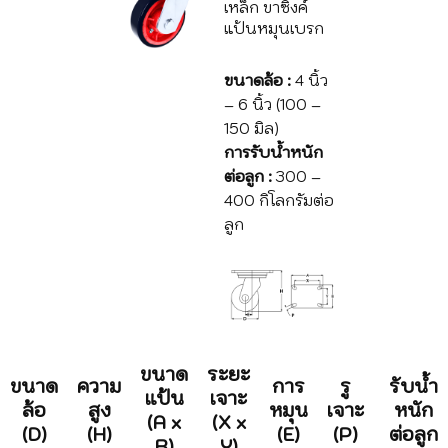
เหล็ก ขาซิงค์
แป้นหมุนเบรก
ขนาดล้อ :
4 นิ้ว
– 6 นิ้ว (100 –
150 มิล)
การรับน้ำหนัก
ต่อลูก :
300 –
400 กิโลกรัมต่อ
ลูก
ขนาด
ระยะ
ขนาด
ความ
การ
รู
รับน้ำ
แป้น
เจาะ
ล้อ
สูง
หมุน
เจาะ
หนัก
(A x
(X x
(D)
(H)
(E)
(P)
ต่อลูก
B)
Y)