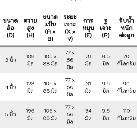
ขนาด
ระยะ
ขนาด
ความ
การ
รู
รับน้ำ
แป้น
เจาะ
ล้อ
สูง
หมุน
เจาะ
หนัก
(A x
(X x
(D)
(H)
(E)
(P)
ต่อลูก
B)
Y)
77 x
108
105 x
31
9.5
70
3 นิ้ว
56
มิล
88 มิล
มิล
มิล
กิโลกรัม
มิล
77 x
128
105 x
31
9.5
90
4 นิ้ว
56
มิล
88 มิล
มิล
มิล
กิโลกรัม
มิล
77 x
156
105 x
34
9.5
110
5 นิ้ว
56
มิล
88 มิล
มิล
มิล
กิโลกรัม
มิล