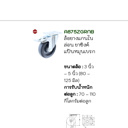
A875ZGRNB
ล้อยางแกนไน
ล่อน ขาซิงค์
แป้นหมุนเบรก
ขนาดล้อ :
3 นิ้ว
– 5 นิ้ว (80 –
125 มิล)
การรับน้ำหนัก
ต่อลูก :
70 – 110
กิโลกรัมต่อลูก