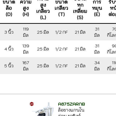
ขนาด
ความ
ขนาด
การ
รับ
สูง
หก
ล้อ
สูง
เกลียว
หมุน
หน
เกลียว
เหลี่ยม
(D)
(H)
(T)
(E)
ต่อ
(L)
(S)
119
31
7
3 นิ้ว
25 มิล
1/2 NF
21 มิล
มิล
มิล
กิโล
139
31
9
4 นิ้ว
25 มิล
1/2 NF
21 มิล
มิล
มิล
กิโล
167
34
11
5 นิ้ว
25 มิล
1/2 NF
21 มิล
มิล
มิล
กิโล
A875ZARNB
ล้อยางแกนไน