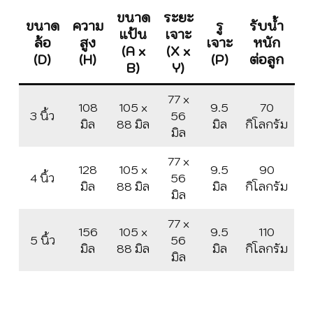
ขนาด
ระยะ
ขนาด
ความ
รู
รับน้ำ
แป้น
เจาะ
ล้อ
สูง
เจาะ
หนัก
(A x
(X x
(D)
(H)
(P)
ต่อลูก
B)
Y)
77 x
108
105 x
9.5
70
3 นิ้ว
56
มิล
88 มิล
มิล
กิโลกรัม
มิล
77 x
128
105 x
9.5
90
4 นิ้ว
56
มิล
88 มิล
มิล
กิโลกรัม
มิล
77 x
156
105 x
9.5
110
5 นิ้ว
56
มิล
88 มิล
มิล
กิโลกรัม
มิล